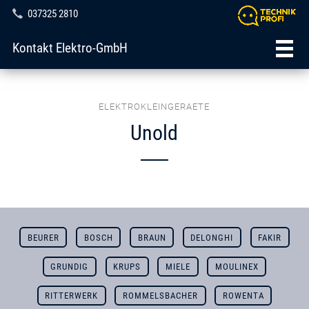
037325 2810
Kontakt Elektro-GmbH
ELEKTROKLEINGERAETE
Unold
BEURER
BOSCH
BRAUN
DELONGHI
FAKIR
GRUNDIG
KRUPS
MIELE
MOULINEX
RITTERWERK
ROMMELSBACHER
ROWENTA