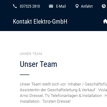
037325 2810
E-Mail
Anfahrt
Kontakt Elektro-GmbH
UNSER TEAM
Unser Team
Unser Team stellt sich vor: Inhaber / Geschäftsfü
Assistentin der Geschäftsleitung & Verkauf : Viol
Arno Dressel, TV, Telefonanlagen & Installation :
Installation : Torsten Dressel