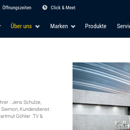
Öffnungszeiten
Click & Meet
Über uns
Marken
Produkte
Servi
hrer : Jens Schulze,
a Siemon, Kundendienst :
 Hartmut Göhler .TV &